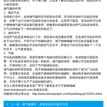
础生活建设密切相关。对于储气罐，注意多了解其性能以及作用，能更好的为
大家所使用。
储气罐的作用
1、稳定气压
在很多行业中，会将储气罐同空压机联合应用。空压机本身的气压稳定性较
差，在整个运行过程中容易发生较大的改变，从而埋下隐患。若在此时可以将
不锈钢储气罐与该设备匹配使用，能够更好的减缓管道内部气压的波动情况，
让气压持续处于一种比较稳定的状态下。
2、储存空气
压缩空气机若是单独运行工作，很容易出现流量的浪费，且造成空压机长时间
处于运行状态，不利于生产的顺利进行。将不锈钢储罐与空压机设备配合使
用，能够更好的稳定空压机内部的气压水平，即相当于给空压机增加了一个定
时开关，让气量更稳定。
3、节能
空压机的频繁启动，容易导致整个电路内部的流量过大，造成电能方面的浪
费，对于机器本身而言也是一种损伤。储气罐的使用，能够让空压机按需作
业，不再持续工作，达到了节约能源的目的。
储气罐的材料类型很多，而不锈钢储罐凭借其耐腐蚀性得到了更为广泛的应
用。但需要注意的是，在选择不锈钢材料制作储罐时，钢结构本身的结构间隙
不可过大，否则很容易降低设备本身的防腐蚀特性，影响到设备的可使用周
期，不利于整个生产产业链的顺利进行。
关注上海市奉贤设备容器厂即可了解更多关于不锈钢储罐
www.shenjiangsh.com 的相关内容。
转载请注明文章出处：http://www.shenjiangsh.com/hyxw/bxgcg220202.shtml
上一篇：储气罐爆炸，原来是这些问题没注意